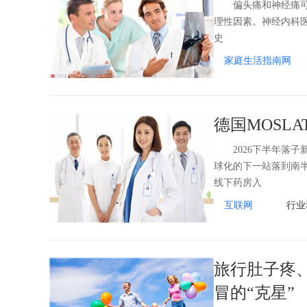
偏头痛和神经痛可以
理性因素。神经内科
史
家庭生活指南网
德国MOSL
2026下半年落子新
球化的下一站落到南半
线下药房入
互联网
行业
旅行肚子疼
冒的“克星”