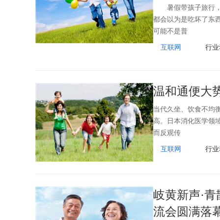
暑假带孩子旅行，本
都会以为是吃坏了东
可能不是普
互联网
行业
温和通便大
当代久坐、饮食不均
高。日本消化医学领
而反观传
互联网
行业
岐黄新声·青
流会圆满落