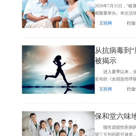
2026年7月31日，“
南隆重举办。本次活
互联网
行业
从抗病毒到
被揭示
进入夏季以来，全国
发布的《全国急性呼吸道
互联网
行业
保和堂六味
慢性虚损性疾病的治
望三五剂药即可速愈