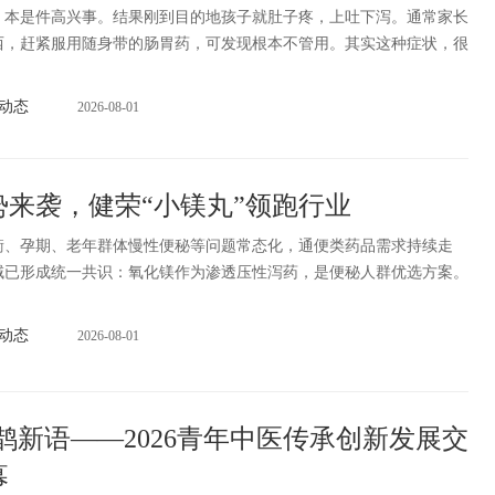
是件高兴事。结果刚到目的地孩子就肚子疼，上吐下泻。通常家长
西，赶紧服用随身带的肠胃药，可发现根本不管用。其实这种症状，很
动态
2026-08-01
势来袭，健荣“小镁丸”领跑行业
衡、孕期、老年群体慢性便秘等问题常态化，通便类药品需求持续走
域已形成统一共识：氧化镁作为渗透压性泻药，是便秘人群优选方案。
动态
2026-08-01
鹊新语——2026青年中医传承创新发展交
幕