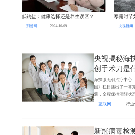
低钠盐：健康选择还是养生误区？
荆楚网
2024-10-09
央视新闻
央视揭秘海
创手术刀是
海扶微无创治疗中心（
国》栏目播出了一幕
囊，全程保持清醒状
互联网
行业
新冠病毒检