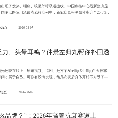
边出现了发热、咽痛、咳嗽等呼吸道症状。中国疾控中心最新监测显
，全国哨点医院门急诊流感样病例中，新冠病毒检测阳性率升至20.3%，
动态
2026-08-07
乏力、头晕耳鸣？仲景左归丸帮你补回透
映在脸上。刷短视频、追剧、赶方案&hellip;&hellip;白天被塞
时间才属于自己。可你有没有发现，熬几次夜后身体开始不对劲了—
动态
2026-08-07
么品牌？”：2026年高奢抗衰赛道上