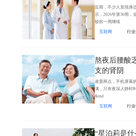
近期，不少人发现身
示，2026年第30周
较前一周继续
互联网
行业
熬夜后腰酸
支的肾阴
凌晨两点，手机屏幕的光还
满，只有夜深人静时
&md
互联网
行业
“星泊莉是什