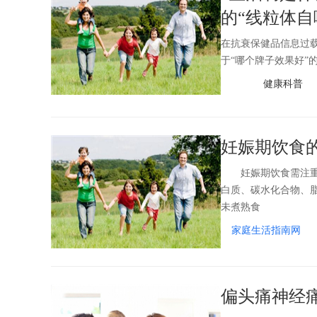
的“线粒体自
在抗衰保健品信息过载
于“哪个牌子效果好”
健康科普
妊娠期饮食
妊娠期饮食需注重营
白质、碳水化合物、
未煮熟食
家庭生活指南网
偏头痛神经