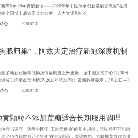
岐黄新声&middot;青鹊新语——2026青年中医传承创新发展交流会”在济
动由全国博士后管委会办公室、人力资源和社会
动态
2026-07-31
“胸腺归巢”，阿兹夫定治疗新冠深度机制
多地新冠病毒感染病例呈明显上升态势。据中国疾控中心7月30日
传染病哨点监测情况(2026年第30周)》最新数据显示，7月20日—7
动态
2026-07-31
地黄颗粒不添加蔗糖适合长期服用调理
疗与调理，遵循中医学"王道无近功"的基本规律，意味着不可能指
，而必须依赖数月乃至经年的持续用药，缓缓收功。六味地黄方作为滋