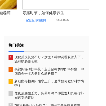
健秘籍
寒露时节，如何健康养生
家庭生活指南网
2024-10-09
热门关注
便秘反反复复不好？别慌！科学调理双管齐下，
1
温和护肠更长效
央视揭秘海扶科技：点击鼠标切除妇科肿瘤，中
2
国原创手术刀是什么黑科技？
新冠病毒检测阳性率上升，夏季如何做好科学防
3
护？
熬夜后腰酸乏力、头晕耳鸣？仲景左归丸帮你补
4
回透支的肾阴
“星泊莉是什么品牌？”：2026年高奢抗衰赛道上
5