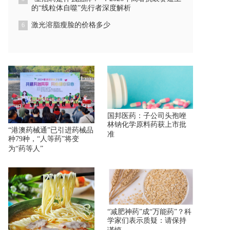
的“线粒体自噬”先行者深度解析
激光溶脂瘦脸的价格多少
6
国邦医药：子公司头孢唑
林钠化学原料药获上市批
“港澳药械通”已引进药械品
准
种79种，“人等药”将变
为“药等人”
“减肥神药”成“万能药”？科
学家们表示质疑：请保持