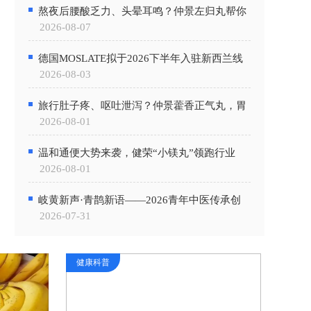
熬夜后腰酸乏力、头晕耳鸣？仲景左归丸帮你
2026-08-07
补回透支的肾阴
德国MOSLATE拟于2026下半年入驻新西兰线
2026-08-03
下药房
旅行肚子疼、呕吐泄泻？仲景藿香正气丸，胃
2026-08-01
肠型感冒的“克星”
温和通便大势来袭，健荣“小镁丸”领跑行业
2026-08-01
岐黄新声·青鹊新语——2026青年中医传承创
2026-07-31
2026 ASCO：威斯津生
新发展交流会圆满落幕
健康科普